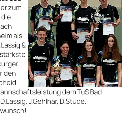
ler zum
 die
nach
eim als
.Lassig &
 stärkste
burger
r den
cheid
 Mannschaftsleistung dem TuS Bad
D.Lassig, J.Gehlhar, D.Stude,
ckwunsch!