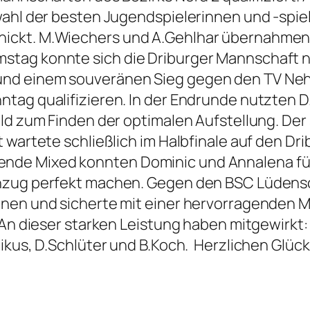
wahl der besten Jugendspielerinnen und -spie
ickt. M.Wiechers und A.Gehlhar übernahmen
stag konnte sich die Driburger Mannschaft 
nd einem souveränen Sieg gegen den TV Neh
tag qualifizieren. In der Endrunde nutzten D
ld zum Finden der optimalen Aufstellung. Der
 wartete schließlich im Halbfinale auf den Dri
nde Mixed konnten Dominic und Annalena fü
inzug perfekt machen. Gegen den BSC Lüdens
nnen und sicherte mit einer hervorragenden
 An dieser starken Leistung haben mitgewirkt: 
Mikus, D.Schlüter und B.Koch. Herzlichen Glü