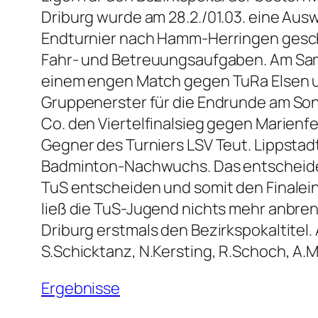
Driburg wurde am 28.2./01.03. eine Aus
Endturnier nach Hamm-Herringen gesch
Fahr- und Betreuungsaufgaben. Am Sam
einem engen Match gegen TuRa Elsen u
Gruppenerster für die Endrunde am Sonn
Co. den Viertelfinalsieg gegen Marienfe
Gegner des Turniers LSV Teut. Lippstadt
Badminton-Nachwuchs. Das entscheide
TuS entscheiden und somit den Finale
ließ die TuS-Jugend nichts mehr anbre
Driburg erstmals den Bezirkspokaltitel.
S.Schicktanz, N.Kersting, R.Schoch, A.
Ergebnisse