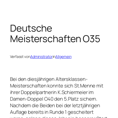
Zum
Inhalt
springen
Deutsche
Meisterschaften O35
Verfasst von
Administrator
in
Allgemein
Bei den diesjährigen Altersklassen-
Meisterschaften konnte sich St.Menne mit
ihrer Doppelpartnerin K.Schiermeier im
Damen-Doppel O40 den 5.Platz sichern.
Nachdem die Beiden bei der letztjährigen
Auflage bereits in Runde 1 gescheitert