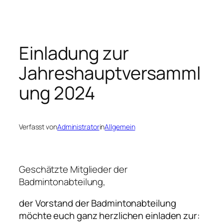
Zum
Inhalt
springen
Einladung zur
Jahreshauptversamml
ung 2024
Verfasst von
Administrator
in
Allgemein
Geschätzte Mitglieder der
Badmintonabteilung,
der Vorstand der Badmintonabteilung
möchte euch ganz herzlichen einladen zur: