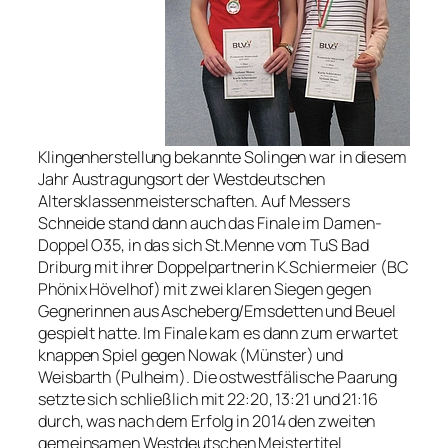
Klingenherstellung bekannte Solingen war in diesem
Jahr Austragungsort der Westdeutschen
Altersklassenmeisterschaften. Auf Messers
Schneide stand dann auch das Finale im Damen-
Doppel O35, in das sich St.Menne vom TuS Bad
Driburg mit ihrer Doppelpartnerin K.Schiermeier (BC
Phönix Hövelhof) mit zwei klaren Siegen gegen
Gegnerinnen aus Ascheberg/Emsdetten und Beuel
gespielt hatte. Im Finale kam es dann zum erwartet
knappen Spiel gegen Nowak (Münster) und
Weisbarth (Pulheim). Die ostwestfälische Paarung
setzte sich schließlich mit 22:20, 13:21 und 21:16
durch, was nach dem Erfolg in 2014 den zweiten
gemeinsamen Westdeutschen Meistertitel