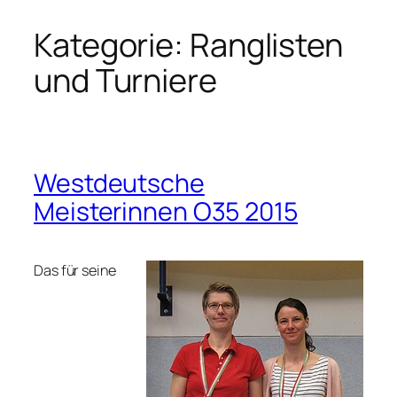
Kategorie:
Ranglisten
Zum
Inhalt
und Turniere
springen
Westdeutsche
Meisterinnen O35 2015
Das für seine