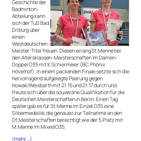
Geschichte der
Badminton-
Abteilung kann
sich der TuS Bad
Driburg über
einen
Westdeutschen-
Meister-Titel freuen. Diesen errang St.Menne bei
den Altersklassen-Meisterschaften im Damen-
Doppel O35 mit K.Schiermeier (BC Phönix
Hövelhof). In einem packenden Finale setzte sich die
hervorragend aufgelegte Paarung gegen
Nowak/Weisbarth mit 21:15 und 21:17 durch und
freute sich über die souveräne Qualifikation für die
Deutschen Meisterschaften in Berlin. Einen Tag
später gab es für St.Menne im Einzel O35 eine
Silbermedaille, die genauso zur Teilnahme an den
Dt.Meisterschaften berechtigt wie der 5.Platz mit
M.Menne im Mixed O35.
(mehr …)