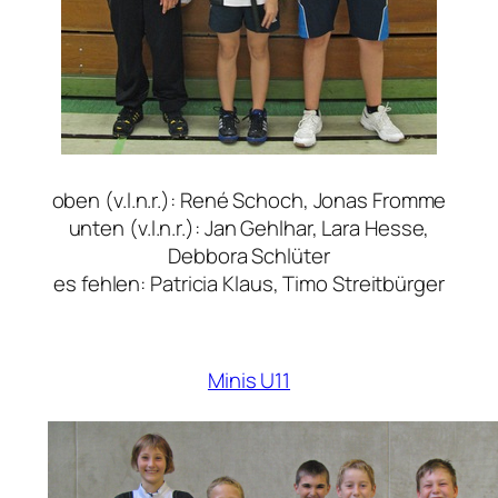
oben (v.l.n.r.): René Schoch, Jonas Fromme
unten (v.l.n.r.): Jan Gehlhar, Lara Hesse,
Debbora Schlüter
es fehlen: Patricia Klaus, Timo Streitbürger
Minis U11