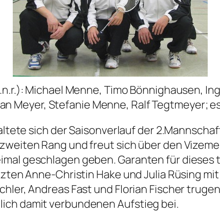
l.n.r.): Michael Menne, Timo Bönnighausen, In
stian Meyer, Stefanie Menne, Ralf Tegtmeyer; e
taltete sich der Saisonverlauf der 2.Mannschaf
zweiten Rang und freut sich über den Vizemeis
imal geschlagen geben. Garanten für dieses 
nzten Anne-Christin Hake und Julia Rüsing mi
hler, Andreas Fast und Florian Fischer trugen
ich damit verbundenen Aufstieg bei.