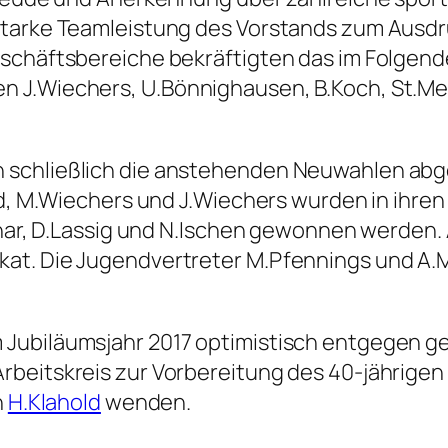
starke Teamleistung des Vorstands zum Ausdr
schäftsbereiche bekräftigten das im Folgende
 J.Wiechers, U.Bönnighausen, B.Koch, St.Me
 schließlich die anstehenden Neuwahlen abg
ld, M.Wiechers und J.Wiechers wurden in ihren
hlhar, D.Lassig und N.Ischen gewonnen werden.
kat. Die Jugendvertreter M.Pfennings und A
Jubiläumsjahr 2017 optimistisch entgegen ge
rbeitskreis zur Vorbereitung des 40-jährigen
n
H.Klahold
wenden.