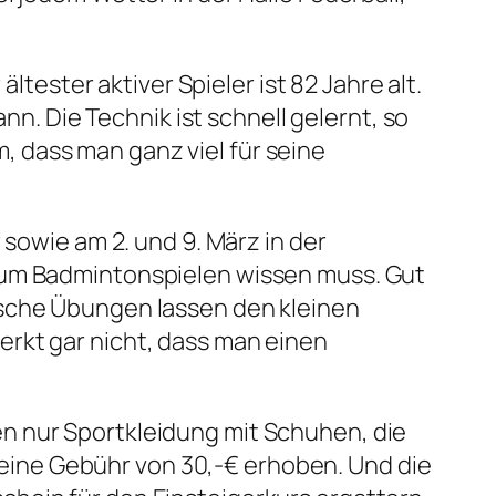
ltester aktiver Spieler ist 82 Jahre alt.
nn. Die Technik ist schnell gelernt, so
 dass man ganz viel für seine
 sowie am 2. und 9. März in der
 zum Badmintonspielen wissen muss. Gut
ische Übungen lassen den kleinen
rkt gar nicht, dass man einen
n nur Sportkleidung mit Schuhen, die
d eine Gebühr von 30,-€ erhoben. Und die