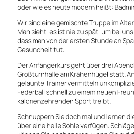
oder wie es heute modern heißt: Badmi
Wir sind eine gemischte Truppe im Alter v
Man sieht, es ist nie zu spät, um bei uns
dass man von der ersten Stunde an Spa
Gesundheit tut.
Der Anfängerkurs geht über drei Abende 
Großturnhalle am Krähenhügel statt. A
gelaunte Trainer vermitteln unkompliz
Federball schnell zu einem neuen Freun
kalorienzehrenden Sport treibt.
Schnuppern Sie doch mal und lernen di
über eine helle Sohle verfügen. Schläger