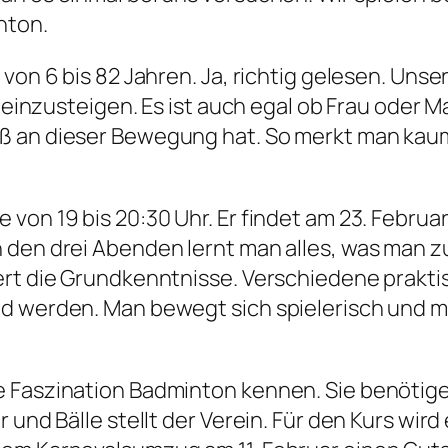
nton.
on 6 bis 82 Jahren. Ja, richtig gelesen. Unser ä
 einzusteigen. Es ist auch egal ob Frau oder Ma
ß an dieser Bewegung hat. So merkt man kaum,
von 19 bis 20:30 Uhr. Er findet am 23. Februar
n den drei Abenden lernt man alles, was man
iert die Grundkenntnisse. Verschiedene prakt
d werden. Man bewegt sich spielerisch und me
e Faszination Badminton kennen. Sie benötige
 und Bälle stellt der Verein. Für den Kurs wir