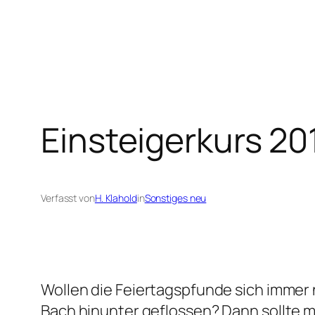
Zum
Inhalt
springen
Einsteigerkurs 2
Verfasst von
H. Klahold
in
Sonstiges neu
Wollen die Feiertagspfunde sich immer
Bach hinunter geflossen? Dann sollte ma